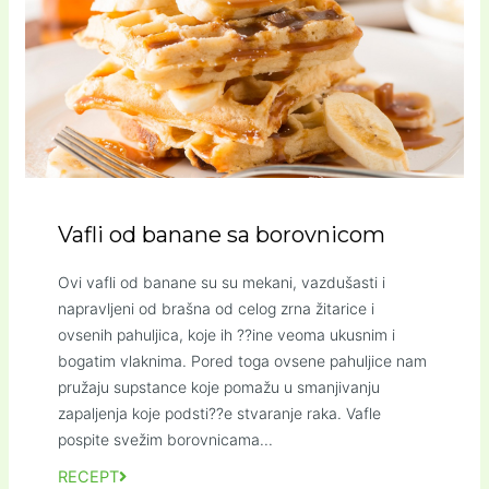
Vafli od banane sa borovnicom
Ovi vafli od banane su su mekani, vazdušasti i
napravljeni od brašna od celog zrna žitarice i
ovsenih pahuljica, koje ih ??ine veoma ukusnim i
bogatim vlaknima. Pored toga ovsene pahuljice nam
pružaju supstance koje pomažu u smanjivanju
zapaljenja koje podsti??e stvaranje raka. Vafle
pospite svežim borovnicama...
RECEPT