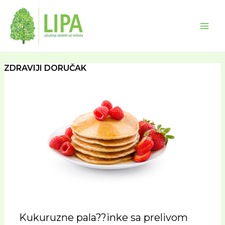
Skip
Main
to
Men
content
ZDRAVIJI DORUČAK
Kukuruzne pala??inke sa prelivom