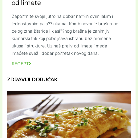
od limete
Zapo??nite svoje jutro na dobar na??in ovim lakim i
jednostavnim pala??inkama. Kombinovanje brašna od
celog zrna žitarice i klasi??nog brašna je zanimljiv
kulinarski trik koji poboljšava ishranu bez promene
ukusa i strukture. Uz naš preliv od limete i meda
imaćete svež i dobar po??etak novog dana.
RECEPT
ZDRAVIJI DORUČAK