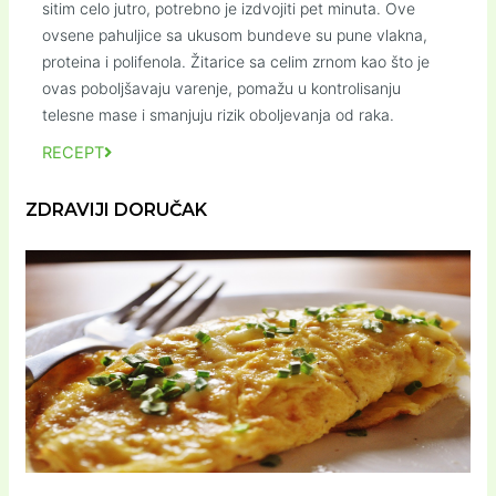
sitim celo jutro, potrebno je izdvojiti pet minuta. Ove
ovsene pahuljice sa ukusom bundeve su pune vlakna,
proteina i polifenola. Žitarice sa celim zrnom kao što je
ovas poboljšavaju varenje, pomažu u kontrolisanju
telesne mase i smanjuju rizik oboljevanja od raka.
RECEPT
ZDRAVIJI DORUČAK