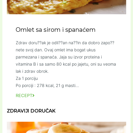
Omlet sa sirom i spanaćem
Zdrav doru??ak je odli??an na??in da dobro zapo??
nete svoj dan. Ovaj omlet ima bogat ukus
parmezana i spanaća. Jaja su izvor proteina i
vitamina B i sa samo 80 kcal po jajetu, oni su veoma
lak i zdrav obrok.
Za 1 porciju
Po porciji : 278 kcal, 21 g masti...
RECEPT
ZDRAVIJI DORUČAK