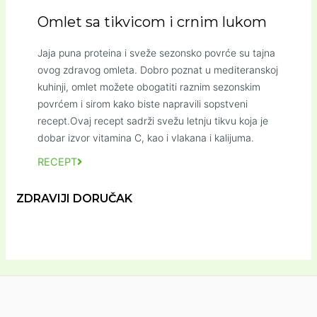
Omlet sa tikvicom i crnim lukom
Jaja puna proteina i sveže sezonsko povrće su tajna
ovog zdravog omleta. Dobro poznat u mediteranskoj
kuhinji, omlet možete obogatiti raznim sezonskim
povrćem i sirom kako biste napravili sopstveni
recept.Ovaj recept sadrži svežu letnju tikvu koja je
dobar izvor vitamina C, kao i vlakana i kalijuma.
RECEPT
ZDRAVIJI DORUČAK