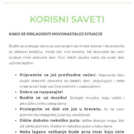
KORISNI SAVETI
KAKO SE PRILAGODITI NOVONASTALOJ SITUACIJI
Buditi se svakoga dana sa saznanjem da imate kancer i da se borite
sa teškom bolešću, može biti vrlo stresno. Ne dozvolite da vam
ovakve misli pokvare dan. Evo nekih saveta kako da svaki dan
učinite lepšim:
Pripremite se još prethodne večeri.
Napravite listu
svojih dnevnih obaveza za sledeći dan, uključujući i neke
male stvari koje vas čine srećnim i zadovoljnim.
Dobro se naspavajte!
Budite se uz muziku!
Slušajte muziku koju volite i
pevušite u toku celog dana.
Protegnite se dok ste još u krevetu.
To će vam
pomoći da izbegnete jutarnju ukočenost.
Dišite duboko nekoliko puta.
Vežbe disanja mogu biti
od velike pomoći. Radite ih nekoliko puta u toku dana.
Neka lagano vežbanje bude prva stvar koju ćete