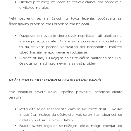
Ukoliko je to moguće, podelite poslove članovima porodice a
vi više odmarajte.
Neki pacijenti se, na žalost, u toku lečenja, suočavaju sa
finansijskim problemima i problemima na poslu.
Razgovor o novcu je skoro uvek neprijatan, ali ukoliko na
vreme porazgovarate o finansijskim potrebama i ukažete na
to da će vam pomoć verovatno biti neophodna, možete
izbeći kasnije nerazumevanje i odbijanje.
Opišite situaciju u kojoj se nalazite vašim nadređenima. Oni
će sigurno imati razumevanja za vaš problem.
NEŽELJENI EFEKTI TERAPIJA I KAKO IH PREVAZIĆI
Evo nekoliko saveta kako uspešno prevazići neželjene efekte
terapija:
Potrudite se da saznate šta vam se sve može desiti. Ukoliko
znate šta možete da očekujete, vaš strah i anksioznost od
neželjenih situacija biće ublažen.
Budite svesni toga da se neželjeni efekti mogu menjati od