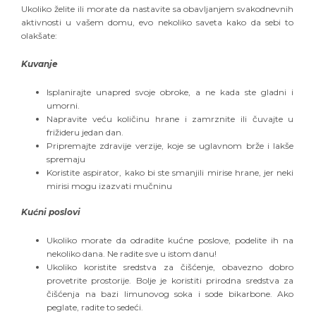
Ukoliko želite ili morate da nastavite sa obavljanjem svakodnevnih
aktivnosti u vašem domu, evo nekoliko saveta kako da sebi to
olakšate:
Kuvanje
Isplanirajte unapred svoje obroke, a ne kada ste gladni i
umorni.
Napravite veću količinu hrane i zamrznite ili čuvajte u
frižideru jedan dan.
Pripremajte zdravije verzije, koje se uglavnom brže i lakše
spremaju
Koristite aspirator, kako bi ste smanjili mirise hrane, jer neki
mirisi mogu izazvati mučninu
Kućni poslovi
Ukoliko morate da odradite kućne poslove, podelite ih na
nekoliko dana. Ne radite sve u istom danu!
Ukoliko koristite sredstva za čišćenje, obavezno dobro
provetrite prostorije. Bolje je koristiti prirodna sredstva za
čišćenja na bazi limunovog soka i sode bikarbone. Ako
peglate, radite to sedeći.