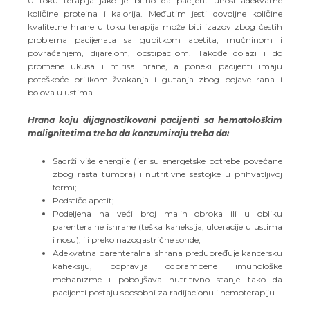
U toku terapija jako je bitno da pacijent unosi adekvatne
količine proteina i kalorija. Međutim jesti dovoljne količine
kvalitetne hrane u toku terapija može biti izazov zbog čestih
problema pacijenata sa gubitkom apetita, mučninom i
povraćanjem, dijarejom, opstipacijom. Takođe dolazi i do
promene ukusa i mirisa hrane, a poneki pacijenti imaju
poteškoće prilikom žvakanja i gutanja zbog pojave rana i
bolova u ustima.
Hrana koju dijagnostikovani pacijenti sa hematološkim
malignitetima treba da konzumiraju treba da:
Sadrži više energije (jer su energetske potrebe povećane
zbog rasta tumora) i nutritivne sastojke u prihvatljivoj
formi;
Podstiče apetit;
Podeljena na veći broj malih obroka ili u obliku
parenteralne ishrane (teška kaheksija, ulceracije u ustima
i nosu), ili preko nazogastrične sonde;
Adekvatna parenteralna ishrana predupređuje kancersku
kaheksiju, popravlja odbrambene imunološke
mehanizme i poboljšava nutritivno stanje tako da
pacijenti postaju sposobni za radijacionu i hemoterapiju.