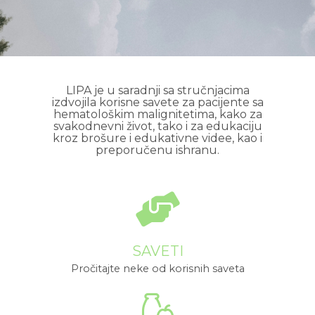
LIPA je u saradnji sa stručnjacima
izdvojila korisne savete za pacijente sa
hematološkim malignitetima, kako za
svakodnevni život, tako i za edukaciju
kroz brošure i edukativne videe, kao i
preporučenu ishranu.
SAVETI
Pročitajte neke od korisnih saveta