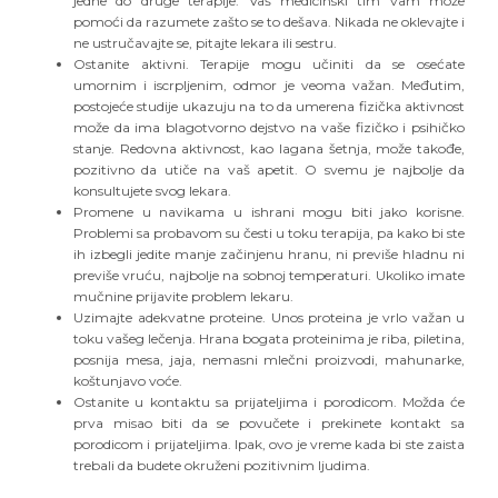
jedne do druge terapije. Vaš medicinski tim vam može
pomoći da razumete zašto se to dešava. Nikada ne oklevajte i
ne ustručavajte se, pitajte lekara ili sestru.
Ostanite aktivni. Terapije mogu učiniti da se osećate
umornim i iscrpljenim, odmor je veoma važan. Međutim,
postojeće studije ukazuju na to da umerena fizička aktivnost
može da ima blagotvorno dejstvo na vaše fizičko i psihičko
stanje. Redovna aktivnost, kao lagana šetnja, može takođe,
pozitivno da utiče na vaš apetit. O svemu je najbolje da
konsultujete svog lekara.
Promene u navikama u ishrani mogu biti jako korisne.
Problemi sa probavom su česti u toku terapija, pa kako bi ste
ih izbegli jedite manje začinjenu hranu, ni previše hladnu ni
previše vruću, najbolje na sobnoj temperaturi. Ukoliko imate
mučnine prijavite problem lekaru.
Uzimajte adekvatne proteine. Unos proteina je vrlo važan u
toku vašeg lečenja. Hrana bogata proteinima je riba, piletina,
posnija mesa, jaja, nemasni mlečni proizvodi, mahunarke,
koštunjavo voće.
Ostanite u kontaktu sa prijateljima i porodicom. Možda će
prva misao biti da se povučete i prekinete kontakt sa
porodicom i prijateljima. Ipak, ovo je vreme kada bi ste zaista
trebali da budete okruženi pozitivnim ljudima.