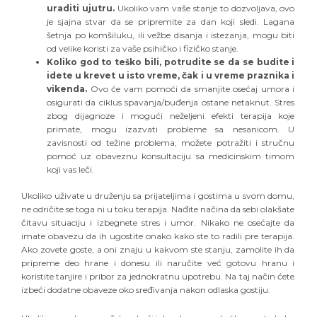
uraditi ujutru.
Ukoliko vam vaše stanje to dozvoljava, ovo
je sjajna stvar da se pripremite za dan koji sledi. Lagana
šetnja po komšiluku, ili vežbe disanja i istezanja, mogu biti
od velike koristi za vaše psihičko i fizičko stanje.
Koliko god to teško bili, potrudite se da se budite i
idete u krevet u isto vreme, čak i u vreme praznika i
vikenda.
Ovo će vam pomoći da smanjite osećaj umora i
osigurati da ciklus spavanja/buđenja ostane netaknut. Stres
zbog dijagnoze i mogući neželjeni efekti terapija koje
primate, mogu izazvati probleme sa nesanicom. U
zavisnosti od težine problema, možete potražiti i stručnu
pomoć uz obaveznu konsultaciju sa medicinskim timom
koji vas leči.
Ukoliko uživate u druženju sa prijateljima i gostima u svom domu,
ne odričite se toga ni u toku terapija. Nađite načina da sebi olakšate
čitavu situaciju i izbegnete stres i umor. Nikako ne osećajte da
imate obavezu da ih ugostite onako kako ste to radili pre terapija.
Ako zovete goste, a oni znaju u kakvom ste stanju, zamolite ih da
pripreme deo hrane i donesu ili naručite već gotovu hranu i
koristite tanjire i pribor za jednokratnu upotrebu. Na taj način ćete
izbeći dodatne obaveze oko sređivanja nakon odlaska gostiju.