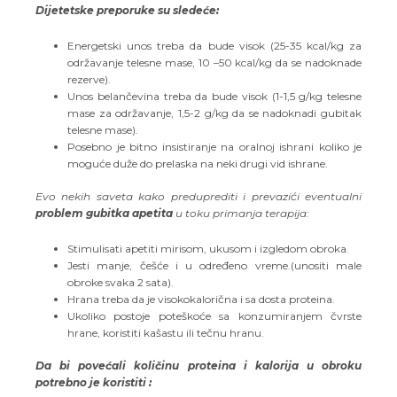
Dijetetske preporuke su sledeće:
Energetski unos treba da bude visok (25-35 kcal/kg za
održavanje telesne mase, 10 –50 kcal/kg da se nadoknade
rezerve).
Unos belančevina treba da bude visok (1-1,5 g/kg telesne
mase za održavanje, 1,5-2 g/kg da se nadoknadi gubitak
telesne mase).
Posebno je bitno insistiranje na oralnoj ishrani koliko je
moguće duže do prelaska na neki drugi vid ishrane.
Evo nekih saveta kako preduprediti i prevazići eventualni
problem gubitka apetita
u toku primanja terapija:
Stimulisati apetiti mirisom, ukusom i izgledom obroka.
Jesti manje, češće i u određeno vreme.(unositi male
obroke svaka 2 sata).
Hrana treba da je visokokalorična i sa dosta proteina.
Ukoliko postoje poteškoće sa konzumiranjem čvrste
hrane, koristiti kašastu ili tečnu hranu.
Da bi povećali količinu proteina i kalorija u obroku
potrebno je koristiti :