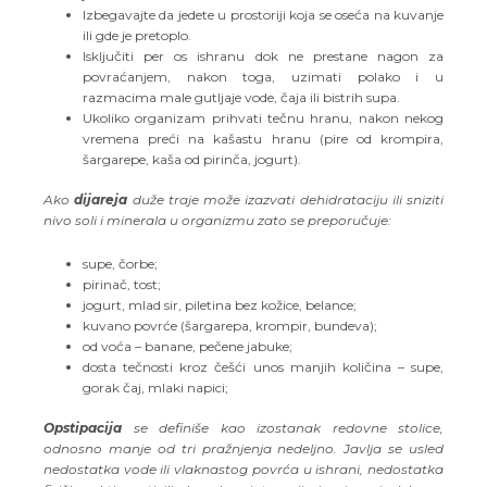
Izbegavajte da jedete u prostoriji koja se oseća na kuvanje
ili gde je pretoplo.
Isključiti per os ishranu dok ne prestane nagon za
povraćanjem, nakon toga, uzimati polako i u
razmacima male gutljaje vode, čaja ili bistrih supa.
Ukoliko organizam prihvati tečnu hranu, nakon nekog
vremena preći na kašastu hranu (pire od krompira,
šargarepe, kaša od pirinča, jogurt).
Ako
dijareja
duže traje može izazvati dehidrataciju ili sniziti
nivo soli i minerala u organizmu zato se preporučuje:
supe, čorbe;
pirinač, tost;
jogurt, mlad sir, piletina bez kožice, belance;
kuvano povrće (šargarepa, krompir, bundeva);
od voća – banane, pečene jabuke;
dosta tečnosti kroz češći unos manjih količina – supe,
gorak čaj, mlaki napici;
Opstipacija
se definiše kao izostanak redovne stolice,
odnosno manje od tri pražnjenja nedeljno. Javlja se usled
nedostatka vode ili vlaknastog povrća u ishrani, nedostatka