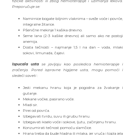
fizičke aktivnosti ili zbog hemioterapije i uzimanja lekova.
Preporučuje se:
Namirnice bogate biljnim vlaknima – sveže voće i povrće,
integralne žitarice.
Pšenične mekinje 1 kašika dnevno.
Seme lana (2-3 kašike dnevno) ali samo ako ne postoji
anemija.
Dosta tečnosti – najmanje 1,5 l na dan – voda, mlaki
sokovi, limunada, čajevi.
Ispucala usta
se javljaju kao posledica hemioterapije i
zračenja. Pored ispravne higijene usta, mogu pomoći i
sledeći saveti :
Jesti mekanu hranu koja je pogodna za žvakanje i
gutanje.
Mekane voćke, pasirano voće.
Mladi sir.
Pirei od povrća.
Izbegavati tvrdu, suvu ili grubu hranu.
Izbegavati kiselo voće i sokove, ljutu, začinjenu hranu.
Konzumirati tečnost pomoću slamčice.
Hrana treba da bude hladna ili mlaka, jer vruća i topla jela