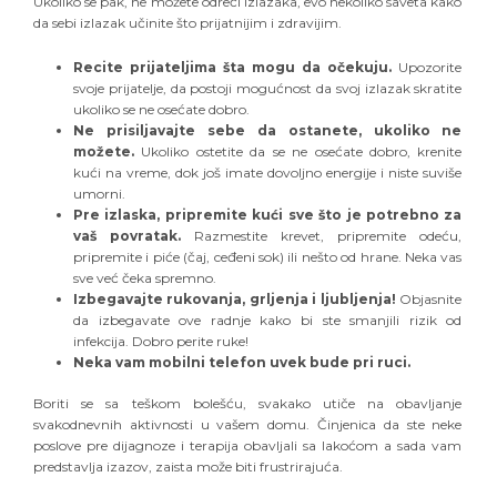
Ukoliko se pak, ne možete odreći izlazaka, evo nekoliko saveta kako
da sebi izlazak učinite što prijatnijim i zdravijim.
Recite prijateljima šta mogu da očekuju.
Upozorite
svoje prijatelje, da postoji mogućnost da svoj izlazak skratite
ukoliko se ne osećate dobro.
Ne prisiljavajte sebe da ostanete, ukoliko ne
možete.
Ukoliko ostetite da se ne osećate dobro, krenite
kući na vreme, dok još imate dovoljno energije i niste suviše
umorni.
Pre izlaska, pripremite kući sve što je potrebno za
vaš povratak.
Razmestite krevet, pripremite odeću,
pripremite i piće (čaj, ceđeni sok) ili nešto od hrane. Neka vas
sve već čeka spremno.
Izbegavajte rukovanja, grljenja i ljubljenja!
Objasnite
da izbegavate ove radnje kako bi ste smanjili rizik od
infekcija. Dobro perite ruke!
Neka vam mobilni telefon uvek bude pri ruci.
Boriti se sa teškom bolešću, svakako utiče na obavljanje
svakodnevnih aktivnosti u vašem domu. Činjenica da ste neke
poslove pre dijagnoze i terapija obavljali sa lakoćom a sada vam
predstavlja izazov, zaista može biti frustrirajuća.