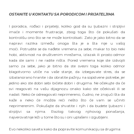
OSTANITE U KONTAKTU SA PORODICOM I PRIJATELJIMA
I porodica, rođaci i prijatelji, koliko god da su ljubazni i strpljivi
imaće i momente frustracije, zbog toga što će pokušati da
kontrolišu ono što se ne može kontrolisati. Zato je jako bitno da se
napravi razlika između onoga šta je a šta nije u vašoj
moći.
Potrudite se da nađete vremena za sebe, makar to bio neki
hobi, aktivnost na društvenim mrežama, izlazak ili prosto odmor
kada ste sami i ne radite ništa.
Pored vremena koje ste izdvojili
samo za sebe, jako je bitno da ste svesni toga koliko odmor
blagotvorno utiče na vaše stanje, da izbegavate stres, da se
izbalansirano hranite i da obratite pažnju na sopstvene potrebe, jer
jedino ako ste dobri sebi bićete dobri i drugima.
Ne očekujte da će
svi reagovati na vašu dijagnozu onako kako ste očekivali ili se
nadali. Neko će odreagovati neprimereno, čudno, ne znajući šta da
kaže a neko će možda reći nešto što će vam se učiniti
neprimerenim. Pokušajte da shvatite i njih i da budete ljubazni i
strpljivi sa njima. Razlog takvog njihovog ponašanja,
najverovatnije leži u tome što su i oni uplašeni i izgubljeni.
Evo nekoliko saveta kako da popravite komunikaciju sa drugima: