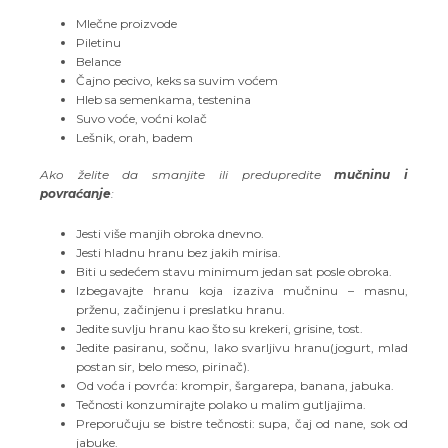
Mlečne proizvode
Piletinu
Belance
Čajno pecivo, keks sa suvim voćem
Hleb sa semenkama, testenina
Suvo voće, voćni kolač
Lešnik, orah, badem
Ako želite da smanjite ili predupredite
mučninu i
povraćanje
:
Jesti više manjih obroka dnevno.
Jesti hladnu hranu bez jakih mirisa.
Biti u sedećem stavu minimum jedan sat posle obroka.
Izbegavajte hranu koja izaziva mučninu – masnu,
prženu, začinjenu i preslatku hranu.
Jedite suvlju hranu kao što su krekeri, grisine, tost.
Jedite pasiranu, sočnu, lako svarljivu hranu(jogurt, mlad
postan sir, belo meso, pirinač).
Od voća i povrća: krompir, šargarepa, banana, jabuka.
Tečnosti konzumirajte polako u malim gutljajima.
Preporučuju se bistre tečnosti: supa, čaj od nane, sok od
jabuke.