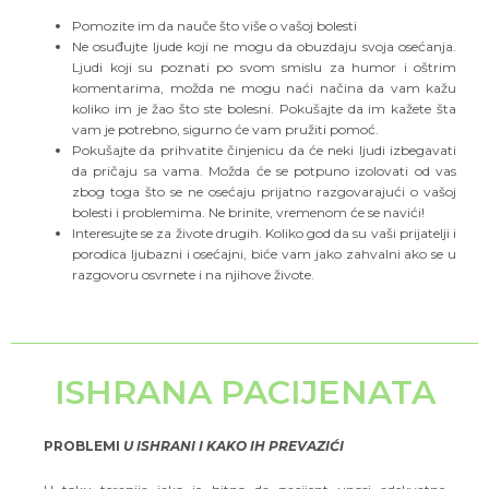
Pomozite im da nauče što više o vašoj bolesti
Ne osuđujte ljude koji ne mogu da obuzdaju svoja osećanja.
Ljudi koji su poznati po svom smislu za humor i oštrim
komentarima, možda ne mogu naći načina da vam kažu
koliko im je žao što ste bolesni. Pokušajte da im kažete šta
vam je potrebno, sigurno će vam pružiti pomoć.
Pokušajte da prihvatite činjenicu da će neki ljudi izbegavati
da pričaju sa vama. Možda će se potpuno izolovati od vas
zbog toga što se ne osećaju prijatno razgovarajući o vašoj
bolesti i problemima. Ne brinite, vremenom će se navići!
Interesujte se za živote drugih. Koliko god da su vaši prijatelji i
porodica ljubazni i osećajni, biće vam jako zahvalni ako se u
razgovoru osvrnete i na njihove živote.
ISHRANA PACIJENATA
PROBLEMI
U ISHRANI I KAKO IH PREVAZIĆI