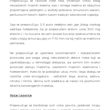
Preporučuju se različite vrste riba, (masnijih vrsta) zbog
nezasićenih masnih kiselina, kao i omega kiselina ali isključivo
pripremljena pečenjem u alufoliji prelivena limunovim sokom,
peršunovim listom i belim lukom kada je i iskoristivost najbolja.
Jaja se preporučuju 2-3 puta nedeljno celo jaje (zbog visokog
sadržaja holesterola čiji je preporučeni dnevni unos 300 mg
dnevno ) i to kuvana da sam proces kuvanja podrazumeva da
voda u kojoj se kuvaju jaja vri 7-10 min na taj način se inaktivira
salmonela.
Ne preporučuje se upotreba suhomesnatih i kobasičarskih
proizvoda pre svega zbog nekvalitetnih delova mesa koji se
upotrebljavaju u tehnologiji dobijanja, pa samim tim ovakvi
proizvodi obiluju mastima, zasićenim masnim kiselinama i
holesterolom. Kako bi se poboljšao ukus, miris i boja dodaju se
različite vrste emulgatora , veštačkih boja, aroma, aditiva,
nitrata i nitrita. Većina ovih sredstava se nalazi na pozitivnim
listama kancerogenih materija.
Voće i povrće
Preporučuje se korišćenje svih vrsta povrća, prednost imaju
zelena lisnata povrća, za salate u raznim kombinacijama uz