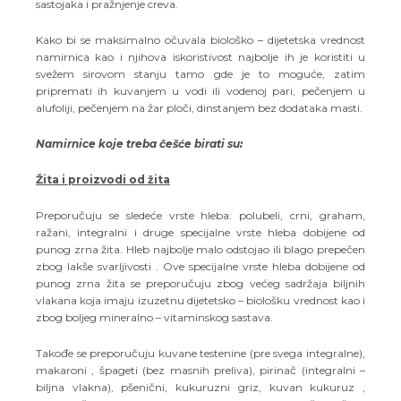
sastojaka i pražnjenje creva.
Kako bi se maksimalno očuvala biološko – dijetetska vrednost
namirnica kao i njihova iskoristivost najbolje ih je koristiti u
svežem sirovom stanju tamo gde je to moguće, zatim
pripremati ih kuvanjem u vodi ili vodenoj pari, pečenjem u
alufoliji, pečenjem na žar ploči, dinstanjem bez dodataka masti.
Namirnice koje treba češće birati su:
Žita i proizvodi od žita
Preporučuju se sledeće vrste hleba: polubeli, crni, graham,
ražani, integralni i druge specijalne vrste hleba dobijene od
punog zrna žita. Hleb najbolje malo odstojao ili blago prepečen
zbog lakše svarljivosti . Ove specijalne vrste hleba dobijene od
punog zrna žita se preporučuju zbog većeg sadržaja biljnih
vlakana koja imaju izuzetnu dijetetsko – biološku vrednost kao i
zbog boljeg mineralno – vitaminskog sastava.
Takođe se preporučuju kuvane testenine (pre svega integralne),
makaroni , špageti (bez masnih preliva), pirinač (integralni –
biljna vlakna), pšenični, kukuruzni griz, kuvan kukuruz ,