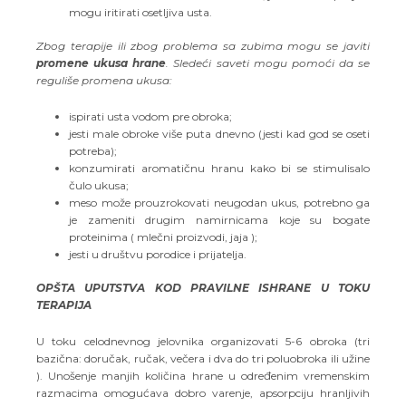
mogu iritirati osetljiva usta.
Zbog terapije ili zbog problema sa zubima mogu se javiti
promene ukusa hrane
. Sledeći saveti mogu pomoći da se
reguliše promena ukusa:
ispirati usta vodom pre obroka;
jesti male obroke više puta dnevno (jesti kad god se oseti
potreba);
konzumirati aromatičnu hranu kako bi se stimulisalo
čulo ukusa;
meso može prouzrokovati neugodan ukus, potrebno ga
je zameniti drugim namirnicama koje su bogate
proteinima ( mlečni proizvodi, jaja );
jesti u društvu porodice i prijatelja.
OPŠTA UPUTSTVA KOD PRAVILNE ISHRANE U TOKU
TERAPIJA
U toku celodnevnog jelovnika organizovati 5-6 obroka (tri
bazična: doručak, ručak, večera i dva do tri poluobroka ili užine
). Unošenje manjih količina hrane u određenim vremenskim
razmacima omogućava dobro varenje, apsorpciju hranljivih