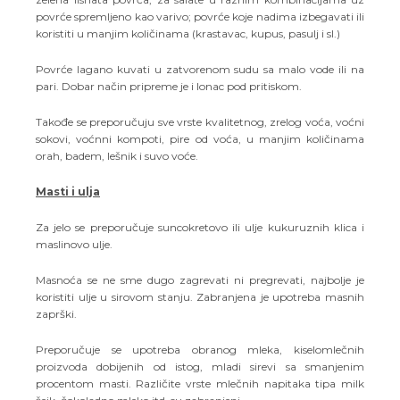
povrće spremljeno kao varivo; povrće koje nadima izbegavati ili
koristiti u manjim količinama (krastavac, kupus, pasulj i sl.)
Povrće lagano kuvati u zatvorenom sudu sa malo vode ili na
pari. Dobar način pripreme je i lonac pod pritiskom.
Takođe se preporučuju sve vrste kvalitetnog, zrelog voća, voćni
sokovi, voćnni kompoti, pire od voća, u manjim količinama
orah, badem, lešnik i suvo voće.
Masti i ulja
Za jelo se preporučuje suncokretovo ili ulje kukuruznih klica i
maslinovo ulje.
Masnoća se ne sme dugo zagrevati ni pregrevati, najbolje je
koristiti ulje u sirovom stanju. Zabranjena je upotreba masnih
zaprški.
Preporučuje se upotreba obranog mleka, kiselomlečnih
proizvoda dobijenih od istog, mladi sirevi sa smanjenim
procentom masti. Različite vrste mlečnih napitaka tipa milk