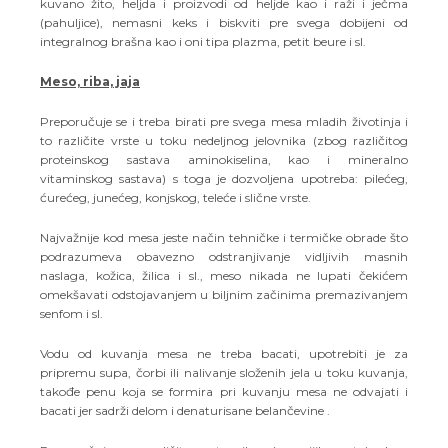
kuvano žito, heljda i proizvodi od heljde kao i raži i ječma
(pahuljice), nemasni keks i biskviti pre svega dobijeni od
integralnog brašna kao i oni tipa plazma, petit beure i sl.
Meso, riba, jaja
Preporučuje se i treba birati pre svega mesa mladih životinja i
to različite vrste u toku nedeljnog jelovnika (zbog različitog
proteinskog sastava aminokiselina, kao i mineralno
vitaminskog sastava) s toga je dozvoljena upotreba: pilećeg,
ćurećeg, junećeg, konjskog, teleće i slične vrste.
Najvažnije kod mesa jeste način tehničke i termičke obrade što
podrazumeva obavezno odstranjivanje vidljivih masnih
naslaga, kožica, žilica i sl., meso nikada ne lupati čekićem
omekšavati odstojavanjem u biljnim začinima premazivanjem
senfom i sl.
Vodu od kuvanja mesa ne treba bacati, upotrebiti je za
pripremu supa, čorbi ili nalivanje složenih jela u toku kuvanja,
takođe penu koja se formira pri kuvanju mesa ne odvajati i
bacati jer sadrži delom i denaturisane belančevine .