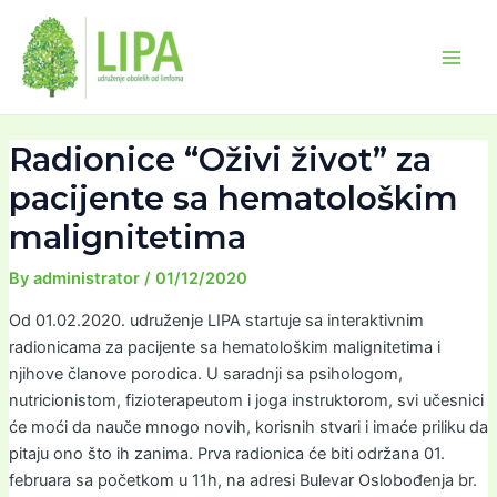
Skip
Post
Main
to
navigation
Men
content
Radionice “Oživi život” za
pacijente sa hematološkim
malignitetima
By
administrator
/
01/12/2020
Od 01.02.2020. udruženje LIPA startuje sa interaktivnim
radionicama za pacijente sa hematološkim malignitetima i
njihove članove porodica. U saradnji sa psihologom,
nutricionistom, fizioterapeutom i joga instruktorom, svi učesnici
će moći da nauče mnogo novih, korisnih stvari i imaće priliku da
pitaju ono što ih zanima. Prva radionica će biti održana 01.
februara sa početkom u 11h, na adresi Bulevar Oslobođenja br.