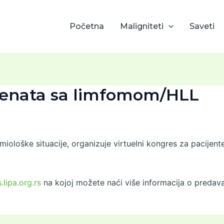
Početna
Maligniteti
Saveti
ijenata sa limfomom/HLL
iološke situacije, organizuje virtuelni kongres za pacije
.lipa.org.rs
na kojoj možete naći više informacija o predav