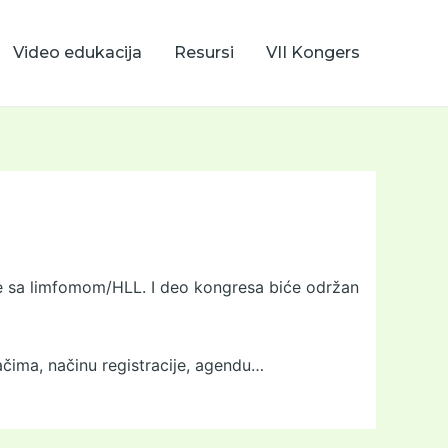
Video edukacija
Resursi
VII Kongers
nte sa limfomom/HLL. I deo kongresa biće održan
ačima, načinu registracije, agendu…