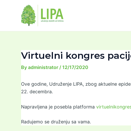
Skip
Post
to
navigation
content
Virtuelni kongres pac
By
administrator
/
12/17/2020
Ove godine, Udruženje LIPA, zbog aktuelne epidem
22. decembra.
Napravljena je posebla platforma
virtuelnikongres
Radujemo se druženju sa vama.