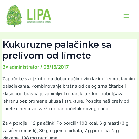
Skip
Post
Main
to
navigation
Men
content
Kukuruzne palačinke sa
prelivom od limete
By
administrator
/
08/15/2017
Započnite svoje jutro na dobar način ovim lakim i jednostavnim
palačinkama. Kombinovanje brašna od celog zrna žitarice i
klasičnog brašna je zanimljiv kulinarski trik koji poboljšava
ishranu bez promene ukusa i strukture. Pospite naš preliv od
limete i meda za svež i dobar početak novog dana.
Za 4 porcije : 12 palačinki Po porciji : 198 kcal, 6 g masti (3 g
zasićenih masti), 30 g ugljenih hidrata, 7 g proteina, 2 g
vlakana, 198 mg natrijuma