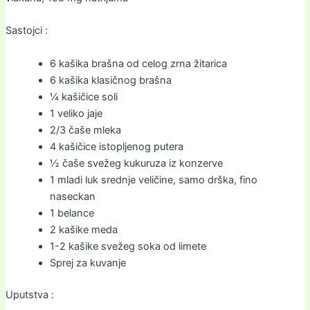
Sastojci :
6 kašika brašna od celog zrna žitarica
6 kašika klasičnog brašna
¼ kašičice soli
1 veliko jaje
2/3 čaše mleka
4 kašičice istopljenog putera
½ čaše svežeg kukuruza iz konzerve
1 mladi luk srednje veličine, samo drška, fino
naseckan
1 belance
2 kašike meda
1-2 kašike svežeg soka od limete
Sprej za kuvanje
Uputstva :