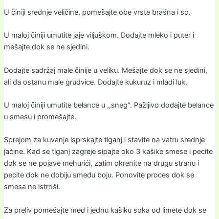
U činiji srednje veličine, pomešajte obe vrste brašna i so.
U maloj činiji umutite jaje viljuškom. Dodajte mleko i puter i
mešajte dok se ne sjedini.
Dodajte sadržaj male činije u veliku. Mešajte dok se ne sjedini,
ali da ostanu male grudvice. Dodajte kukuruz i mladi luk.
U maloj činiji umutite belance u ,,sneg“. Pažljivo dodajte belance
u smesu i promešajte.
Sprejom za kuvanje isprskajte tiganj i stavite na vatru srednje
jačine. Kad se tiganj zagreje sipajte oko 3 kašike smese i pecite
dok se ne pojave mehurići, zatim okrenite na drugu stranu i
pecite dok ne dobiju smeđu boju. Ponovite proces dok se
smesa ne istroši.
Za preliv pomešajte med i jednu kašiku soka od limete dok se