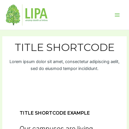
Skip
Main
to
Men
content
TITLE SHORTCODE
Lorem ipsum dolor sit amet, consectetur adipiscing aelit,
sed do eiusmod tempor incididunt.
TITLE SHORTCODE EXAMPLE
Our campuses are living