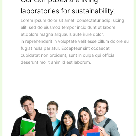
laboratories for sustainability.
Lorem ipsum dolor sit amet, consectetur adipi sicing
elit, sed do eiusmod tempor incididunt ut labore
et.dolore magna aliquauis aute irure dolor.
in reprehenderit in voluptate velit esse cillum dolore eu
fugiat nulla pariatur. Excepteur sint occaecat
cupidatat non proident, sunt in culpa qui officia
deserunt mollit anim id est laborum.