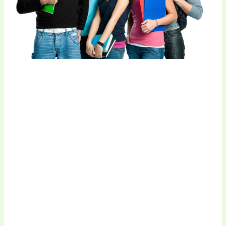
TITLE
SHORTCODE
EXAMPLE
Lorem ipsum dolor sit amet, consectetur
adipiscing aelit, sed do eiusmod tempor