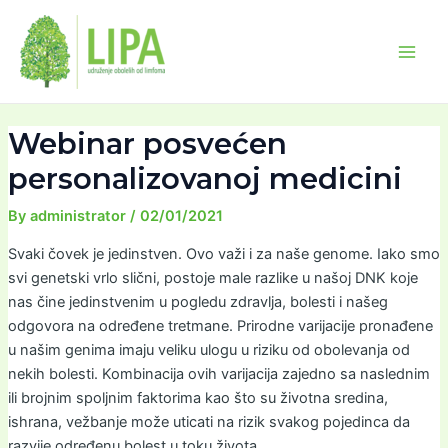
Skip
Post
Main
to
navigation
Men
content
Webinar posvećen
personalizovanoj medicini
By
administrator
/
02/01/2021
Svaki čovek je jedinstven. Ovo važi i za naše genome. Iako smo
svi genetski vrlo slični, postoje male razlike u našoj DNK koje
nas čine jedinstvenim u pogledu zdravlja, bolesti i našeg
odgovora na određene tretmane. Prirodne varijacije pronađene
u našim genima imaju veliku ulogu u riziku od obolevanja od
nekih bolesti. Kombinacija ovih varijacija zajedno sa naslednim
ili brojnim spoljnim faktorima kao što su životna sredina,
ishrana, vežbanje može uticati na rizik svakog pojedinca da
razvije određenu bolest u toku života.