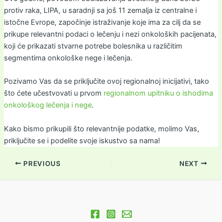
protiv raka, LIPA, u saradnji sa još 11 zemalja iz centralne i
istočne Evrope, započinje istraživanje koje ima za cilj da se
prikupe relevantni podaci o lečenju i nezi onkoloških pacijenata,
koji će prikazati stvarne potrebe bolesnika u različitim
segmentima onkološke nege i lečenja.
Pozivamo Vas da se priključite ovoj regionalnoj inicijativi, tako
što ćete učestvovati u prvom
regionalnom upitniku o ishodima
onkološkog lečenja i nege
.
Kako bismo prikupili što relevantnije podatke, molimo Vas,
priključite se i podelite svoje iskustvo sa nama!
PREVIOUS
NEXT