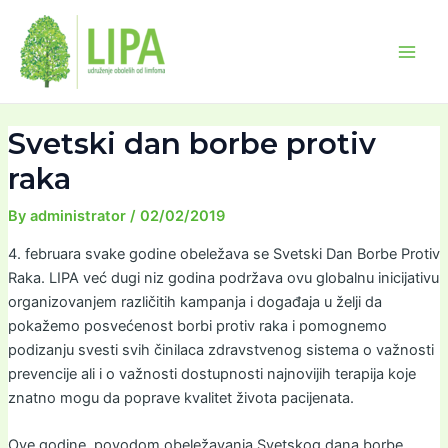
Skip
Post
Main
to
navigation
Men
content
Svetski dan borbe protiv
raka
By
administrator
/
02/02/2019
4. februara svake godine obeležava se Svetski Dan Borbe Protiv
Raka. LIPA već dugi niz godina podržava ovu globalnu inicijativu
organizovanjem različitih kampanja i događaja u želji da
pokažemo posvećenost borbi protiv raka i pomognemo
podizanju svesti svih činilaca zdravstvenog sistema o važnosti
prevencije ali i o važnosti dostupnosti najnovijih terapija koje
znatno mogu da poprave kvalitet života pacijenata.
Ove godine, povodom obeležavanja Svetskog dana borbe