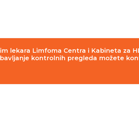
, tim lekara Limfoma Centra i Kabineta za H
obavljanje kontrolnih pregleda možete kont