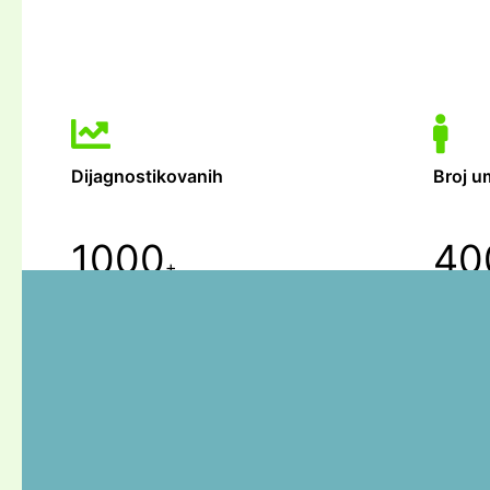
Dijagnostikovanih
Broj u
1000
40
+