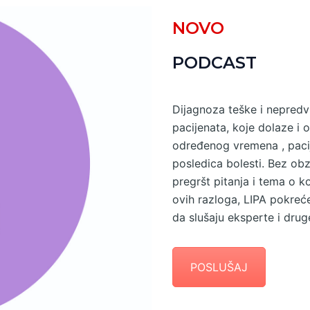
NOVO
PODCAST
Dijagnoza teške i nepredv
pacijenata, koje dolaze i 
određenog vremena , pacij
posledica bolesti. Bez obzi
pregršt pitanja i tema o ko
ovih razloga, LIPA pokreće
da slušaju eksperte i drug
POSLUŠAJ