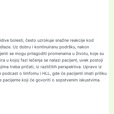
idive bolesti, često uzrokuje snažne reakcije kod
odlaze. Uz dobru i kontinuiranu podršku, nakon
enti se mogu prilagoditi promenama u životu, koje su
ra u kojoj fazi lečenja se nalazi pacijent, uvek postoji
jima treba pričati, iz različitih perspektiva. Upravo iz
 podcast o limfomu i HLL, gde će pacijenti imati priliku
e pacijente koji će govoriti o sopstvenim iskustvima.