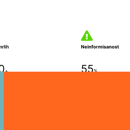
mrlih
Neinformisanost
0
55
+
%