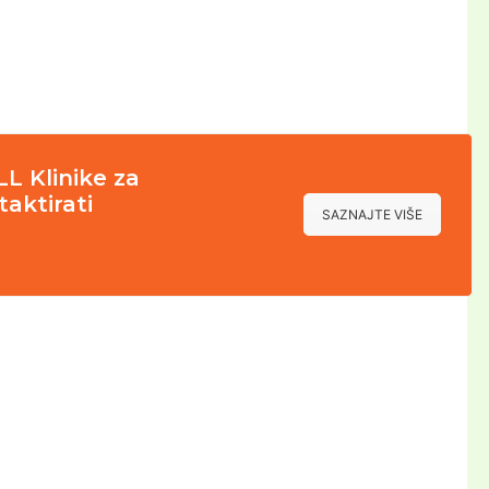
LL Klinike za
aktirati
SAZNAJTE VIŠE