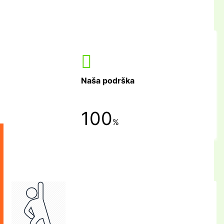
Naša podrška
100
%